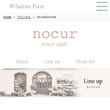
HOME
>
ブライダル
>
CN-634/CN-635
About
Line up
Shop list