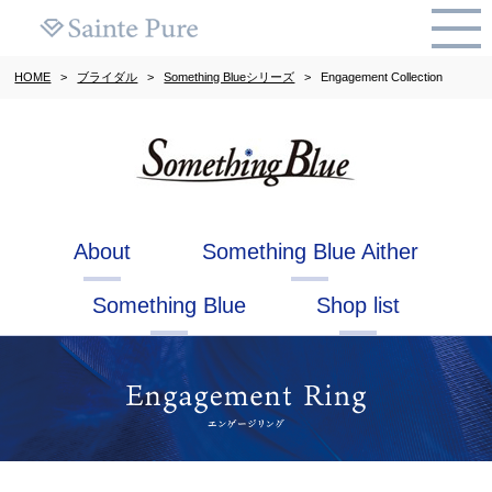
HOME
>
ブライダル
>
Something Blueシリーズ
>
Engagement Collection
About
Something Blue Aither
Something Blue
Shop list