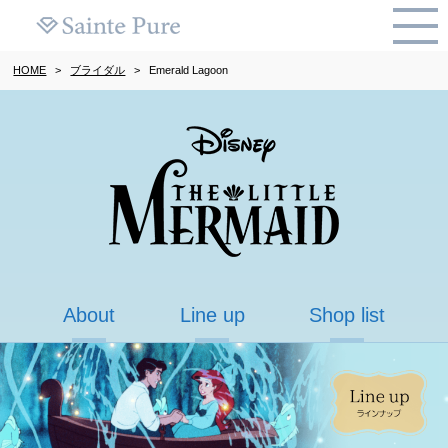
HOME
>
ブライダル
>
Emerald Lagoon
About
Line up
Shop list